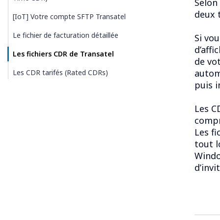
Selon 
deux 
[IoT] Votre compte SFTP Transatel
Le fichier de facturation détaillée
Si vou
d’affi
Les fichiers CDR de Transatel
de vo
automa
Les CDR tarifés (Rated CDRs)
puis 
Les C
compr
Les f
tout l
Windo
d’inv