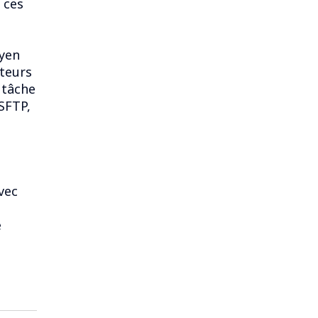
e ces
oyen
ateurs
 tâche
SFTP,
vec
e