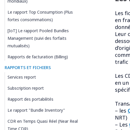
mondiaux)
Le rapport Top Consumption (Plus
Les f
en fra
fortes consommations)
donné
[IoT] Le rapport Pooled Bundles
Leur c
Management (suivi des forfaits
desso
mutualisés)
d’orig
commun
Rapports de facturation (Billing)
trafic
RAPPORTS ET FICHIERS
Les C
Services report
en un
Subscription report
spécif
Rapport des portabilités
Trans
– les
Le rapport "Bundle Inventory"
NRT)
CDR en Temps Quasi Réel (Near Real
– Les
Time CDR)