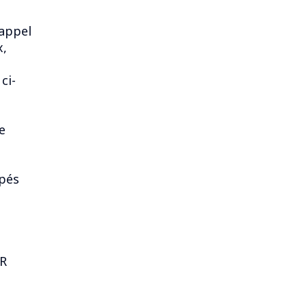
’appel
x,
ci-
e
pés
DR