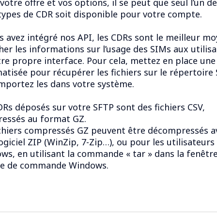
votre offre et vos options, il se peut que seul l’un d
types de CDR soit disponible pour votre compte.
s avez intégré nos API, les CDRs sont le meilleur m
cher les informations sur l’usage des SIMs aux utilis
tre propre interface. Pour cela, mettez en place une
tisée pour récupérer les fichiers sur le répertoire 
importez les dans votre système.
DRs déposés sur votre SFTP sont des fichiers CSV,
essés au format GZ.
ichiers compressés GZ peuvent être décompressés a
ogiciel ZIP (WinZip, 7-Zip…), ou pour les utilisateurs
ws, en utilisant la commande « tar » dans la fenêtr
ite de commande Windows.