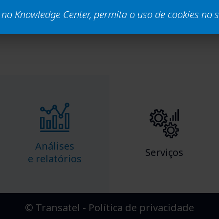
tórios de Faturamento
no Knowledge Center, permita o uso de cookies no
Análises
Serviços
e relatórios
© Transatel -
Política de privacidade​