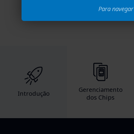
Usando os Rela
Para navegar 
Gerenciamento
Introdução
dos Chips