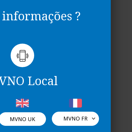
 informações ?
 Overview
VNO Local
MVNO FR
MVNO UK
Light