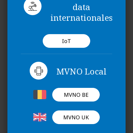
data
Gérer les groupes
internationales
Créer des Groupes de SIMs
Gérer, modifier ou supprimer un Groupe de SIMs
IoT
Ajouter des SIMs à un groupe en masse
Retirer des SIMs d'un groupe
Ajouter une SIM à un groupe
MVNO Local
Diagnostic en temps
MVNO BE
réel
MVNO UK
Outil de diagnostic d'attachement réseau
L'outil de diagnostic session data